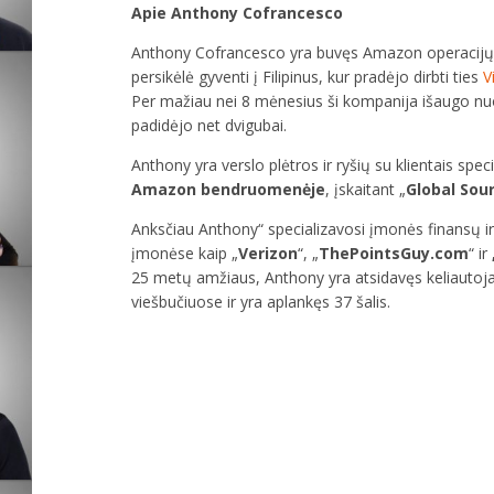
Apie Anthony Cofrancesco
Anthony Cofrancesco yra buvęs Amazon operacijų v
persikėlė gyventi į Filipinus, kur pradėjo dirbti ties
V
Per mažiau nei 8 mėnesius ši kompanija išaugo nuo
padidėjo net dvigubai.
Anthony yra verslo plėtros ir ryšių su klientais spec
Amazon bendruomenėje
, įskaitant „
Global Sou
Anksčiau Anthony“ specializavosi įmonės finansų ir v
įmonėse kaip „
Verizon
“, „
ThePointsGuy.com
“ ir
25 metų amžiaus, Anthony yra atsidavęs keliautojas
viešbučiuose ir yra aplankęs 37 šalis.