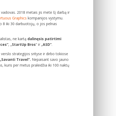
adovas. 2018 metais jis metė šį darbą ir
irtuous Graphics
kompanijos vystymu.
 8 iki 30 darbuotojų, o jos pelnas
ialistas, ne kartą
dalinęsis patirtimi
rces“
, „
StartUp Bros
“ ir „
ASD“
.
erslo strategijos srityse ir dirbo tokiose
„Savanti Travel“.
Nepaisant savo jauno
, kuris per metus praleidžia iki 100 naktų