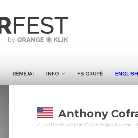
A
RĖMĖJAI
INFO
FB GRUPĖ
ENGLIS
Anthony Cofr
„Virtuous Graphics" operacijų vadovas ir