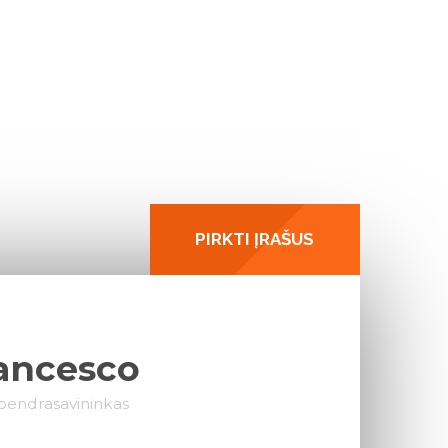
H
PIRKTI ĮRAŠUS
ancesco
 bendrasavininkas