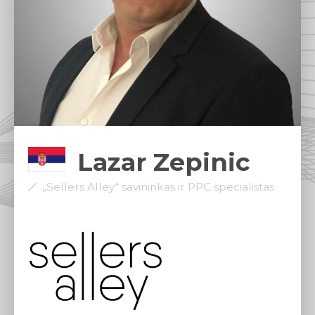
Lazar Zepinic
„Sellers Alley“ savininkas ir PPC specialistas