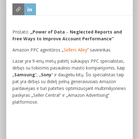
Pristato:
„Power of Data
–
Neglected Reports and
Free Ways to Improve Account Performance“
Amazon PPC agentūros „
Sellers Alley
“ savininkas.
Lazar yra 9-erių metų patirtį sukaupęs PPC specialistas,
dirbęs su tokiomis pasaulinio masto kompanijomis, kaip
„
Samsung
“, „
Sony
“ ir daugeliu kitų. Šis specialistas taip
pat yra dirbęs su didelį pelną generavusiais Amazon
pardavėjais ir turi patirties optimizuojant multimilijonines
paskyras „Seller Central“ ir „Amazon Advertising“
platformose.