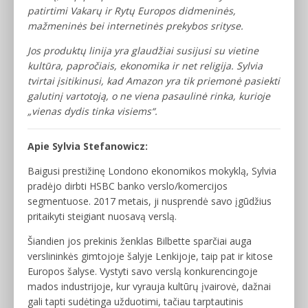
patirtimi Vakarų ir Rytų Europos didmeninės,
mažmeninės bei internetinės prekybos srityse.
Jos produktų linija yra glaudžiai susijusi su vietine
kultūra, papročiais, ekonomika ir net religija. Sylvia
tvirtai įsitikinusi, kad Amazon yra tik priemonė pasiekti
galutinį vartotoją, o ne viena pasaulinė rinka, kurioje
„vienas dydis tinka visiems“.
Apie Sylvia Stefanowicz:
Baigusi prestižinę Londono ekonomikos mokyklą, Sylvia
pradėjo dirbti HSBC banko verslo/komercijos
segmentuose. 2017 metais, ji nusprendė savo įgūdžius
pritaikyti steigiant nuosavą verslą.
Šiandien jos prekinis ženklas Bilbette sparčiai auga
verslininkės gimtojoje šalyje Lenkijoje, taip pat ir kitose
Europos šalyse. Vystyti savo verslą konkurencingoje
mados industrijoje, kur vyrauja kultūrų įvairovė, dažnai
gali tapti sudėtinga užduotimi, tačiau tarptautinis