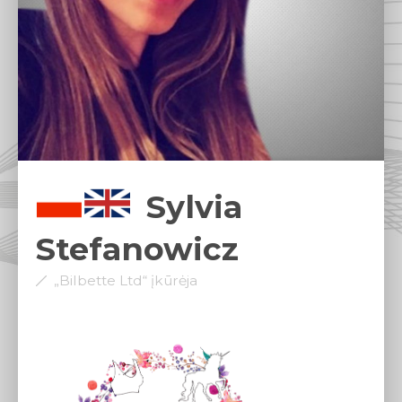
Sylvia
Stefanowicz
„Bilbette Ltd“ įkūrėja