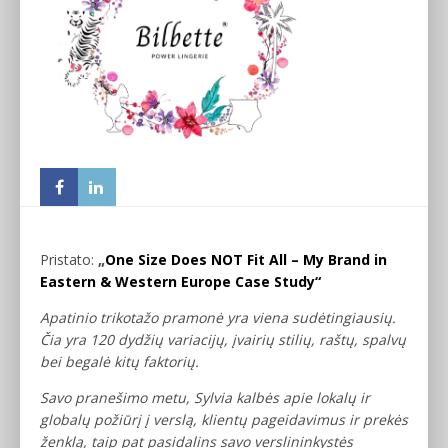
Pristato:
„
One Size Does NOT Fit All – My Brand in
Eastern & Western Europe Case Study“
Apatinio trikotažo pramonė yra viena sudėtingiausių.
Čia yra 120 dydžių variacijų, įvairių stilių, raštų, spalvų
bei begalė kitų faktorių.
Savo pranešimo metu, Sylvia kalbės apie lokalų ir
globalų požiūrį į verslą, klientų pageidavimus ir prekės
ženklą, taip pat pasidalins savo verslininkystės